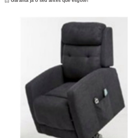
📩
Garanta já o seu antes que esgote!