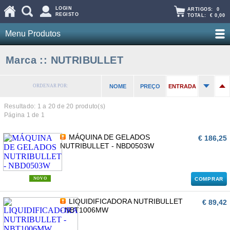
LOGIN
ARTIGOS:
0
REGISTO
TOTAL:
€ 0,00
Menu Produtos
Marca :: NUTRIBULLET
ORDENAR POR:
NOME
PREÇO
ENTRADA
Resultado: 1 a
20
de 20 produto(s)
Página 1 de 1
MÁQUINA DE GELADOS
€ 186,25
NUTRIBULLET - NBD0503W
NOVO
COMPRAR
LIQUIDIFICADORA NUTRIBULLET
€ 89,42
- NBT1006MW