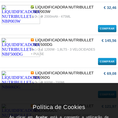
LIQUIDIFICADORA NUTRIBULLET
€ 32,46
- NBP003W
🍏🍋🍊🍇 2000mAh - 475ML
COMPRAR
LIQUIDIFICADORA NUTRIBULLET
€ 145,56
- NBF500DG
🍇🍊🍋🍏 1200W - 1,8LTS - 3 VELOCIDADES
+ PULSE
COMPRAR
LIQUIDIFICADORA NUTRIBULLET
€ 69,08
- NB606DG
🍏🍋🍊🍇 600W - 700ML
COMPRAR
LIQUIDIFICADORA NUTRIBULLET
€ 121,97
- NB1206DGCC
🍊🍋🍇🍏 1200W - 2 COPOS: 900 E 700ML