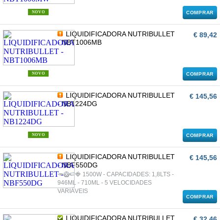
NOVO
COMPRAR
LIQUIDIFICADORA NUTRIBULLET
€ 89,42
- NBT1006MB
NOVO
COMPRAR
LIQUIDIFICADORA NUTRIBULLET
€ 145,56
- NB1224DG
NOVO
COMPRAR
LIQUIDIFICADORA NUTRIBULLET
€ 145,56
- NBF550DG
🥕🥝🍉🍓 1500W - CAPACIDADES: 1,8LTS -
946ML - 710ML - 5 VELOCIDADES
VARIÁVEIS
COMPRAR
LIQUIDIFICADORA NUTRIBULLET
€ 32,46