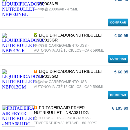
- NBP003NBL
🥕🍉🍓🥝 2000mAh - 475ML
COMPRAR
LIQUIDIFICADORA NUTRIBULLET
€ 60,95
- NBP013GR
🍓🍉🥝🍍 CARREGAMENTO USB -
AUTONOMIA: ATÉ 15 CICLOS - CAP. 590ML
COMPRAR
LIQUIDIFICADORA NUTRIBULLET
€ 60,95
- NBP013GM
🍍🥝🍉🍓 CARREGAMENTO USB -
AUTONOMIA: ATÉ 15 CICLOS - CAP. 590ML
COMPRAR
FRITADEIRA AIR FRYER
€ 105,69
NUTRIBULLET - NBA0811DG
🍟 2000W - 8LTS - 8 PROGRAMAS -
TEMPERATURA AJUSTÁVEL: 80-200ºC