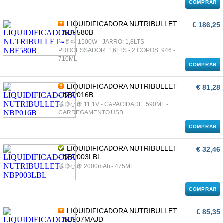
COMPRAR
LIQUIDIFICADORA NUTRIBULLET
€ 186,25
- NBF580B
🥕🥬🍉 1500W - JARRO: 1,8LTS -
PROCESSADOR: 1,6LTS - 2 COPOS: 946 -
710ML
COMPRAR
LIQUIDIFICADORA NUTRIBULLET
€ 81,28
- NBP016B
🍏🍋🍊🍇 11,1V - CAPACIDADE: 590ML -
CARREGAMENTO USB
COMPRAR
LIQUIDIFICADORA NUTRIBULLET
€ 32,46
- NBP003LBL
🍏🍋🍊🍇 2000mAh - 475ML
COMPRAR
LIQUIDIFICADORA NUTRIBULLET
€ 85,35
- NB907MAJD