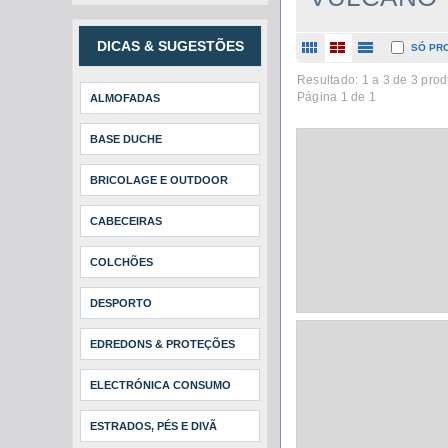
DICAS & SUGESTÕES
SÓ PR
Resultado: 1 a
3
de 3 prod
Página 1 de 1
ALMOFADAS
BASE DUCHE
BRICOLAGE E OUTDOOR
CABECEIRAS
COLCHÕES
DESPORTO
EDREDONS & PROTEÇÕES
ELECTRÓNICA CONSUMO
ESTRADOS, PÉS E DIVÃ