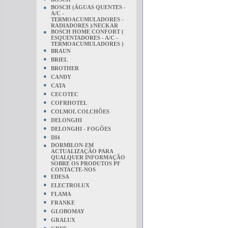
●
BOSCH (ÁGUAS QUENTES -
A/C -
TERMOACUMULADORES -
RADIADORES )/NECKAR
●
BOSCH HOME CONFORT (
ESQUENTADORES - A/C -
TERMOACUMULADORES )
●
BRAUN
●
BRIEL
●
BROTHER
●
CANDY
●
CATA
●
CECOTEC
●
COFRHOTEL
●
COLMOL COLCHÕES
●
DELONGHI
●
DELONGHI - FOGÕES
●
DI4
●
DORMILON-EM
ACTUALIZAÇÃO PARA
QUALQUER INFORMAÇÃO
SOBRE OS PRODUTOS PF
CONTACTE-NOS
●
EDESA
●
ELECTROLUX
●
FLAMA
●
FRANKE
●
GLOBOMAY
●
GRALUX
●