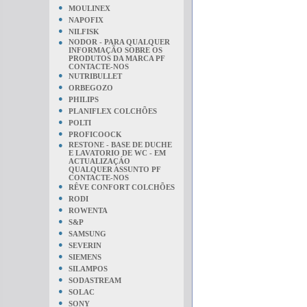
●
MOULINEX
●
NAPOFIX
●
NILFISK
●
NODOR - PARA QUALQUER
INFORMAÇÃO SOBRE OS
PRODUTOS DA MARCA PF
CONTACTE-NOS
●
NUTRIBULLET
●
ORBEGOZO
●
PHILIPS
●
PLANIFLEX COLCHÕES
●
POLTI
●
PROFICOOCK
●
RESTONE - BASE DE DUCHE
E LAVATORIO DE WC - EM
ACTUALIZAÇÁO
QUALQUER ASSUNTO PF
CONTACTE-NOS
●
RÊVE CONFORT COLCHÕES
●
RODI
●
ROWENTA
●
S&P
●
SAMSUNG
●
SEVERIN
●
SIEMENS
●
SILAMPOS
●
SODASTREAM
●
SOLAC
●
SONY