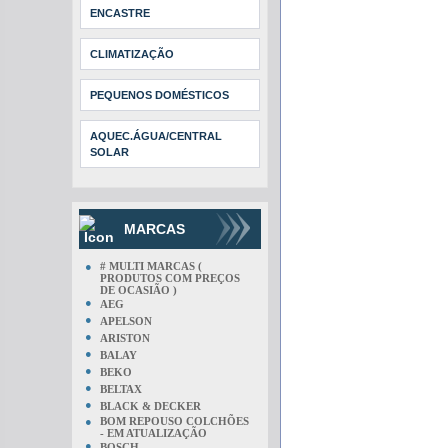
ENCASTRE
CLIMATIZAÇÃO
PEQUENOS DOMÉSTICOS
AQUEC.ÁGUA/CENTRAL
SOLAR
MARCAS
●
# MULTI MARCAS (
PRODUTOS COM PREÇOS
DE OCASIÃO )
●
AEG
●
APELSON
●
ARISTON
●
BALAY
●
BEKO
●
BELTAX
●
BLACK & DECKER
●
BOM REPOUSO COLCHÕES
- EM ATUALIZAÇÃO
●
BOSCH