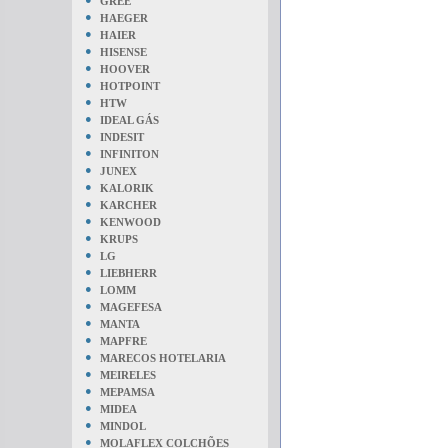
GREE
●
HAEGER
●
HAIER
●
HISENSE
●
HOOVER
●
HOTPOINT
●
HTW
●
IDEAL GÁS
●
INDESIT
●
INFINITON
●
JUNEX
●
KALORIK
●
KARCHER
●
KENWOOD
●
KRUPS
●
LG
●
LIEBHERR
●
LOMM
●
MAGEFESA
●
MANTA
●
MAPFRE
●
MARECOS HOTELARIA
●
MEIRELES
●
MEPAMSA
●
MIDEA
●
MINDOL
●
MOLAFLEX COLCHÕES