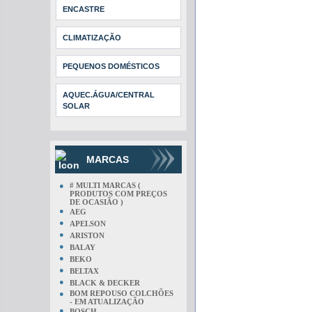
ENCASTRE
CLIMATIZAÇÃO
PEQUENOS DOMÉSTICOS
AQUEC.ÁGUA/CENTRAL
SOLAR
MARCAS
●
# MULTI MARCAS (
PRODUTOS COM PREÇOS
DE OCASIÃO )
●
AEG
●
APELSON
●
ARISTON
●
BALAY
●
BEKO
●
BELTAX
●
BLACK & DECKER
●
BOM REPOUSO COLCHÕES
- EM ATUALIZAÇÃO
●
BOSCH