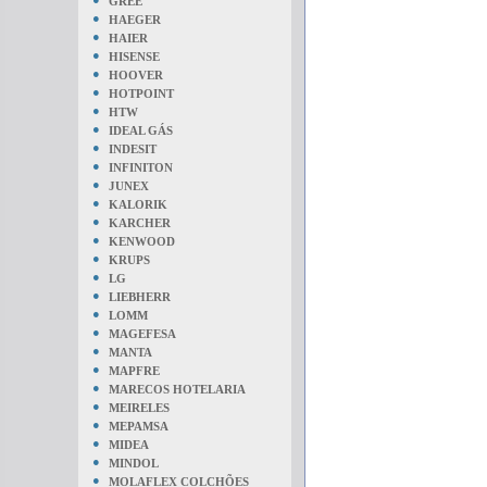
GREE
●
HAEGER
●
HAIER
●
HISENSE
●
HOOVER
●
HOTPOINT
●
HTW
●
IDEAL GÁS
●
INDESIT
●
INFINITON
●
JUNEX
●
KALORIK
●
KARCHER
●
KENWOOD
●
KRUPS
●
LG
●
LIEBHERR
●
LOMM
●
MAGEFESA
●
MANTA
●
MAPFRE
●
MARECOS HOTELARIA
●
MEIRELES
●
MEPAMSA
●
MIDEA
●
MINDOL
●
MOLAFLEX COLCHÕES