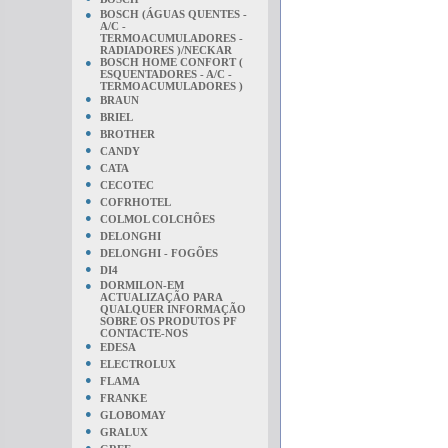
●
BOSCH (ÁGUAS QUENTES -
A/C -
TERMOACUMULADORES -
RADIADORES )/NECKAR
●
BOSCH HOME CONFORT (
ESQUENTADORES - A/C -
TERMOACUMULADORES )
●
BRAUN
●
BRIEL
●
BROTHER
●
CANDY
●
CATA
●
CECOTEC
●
COFRHOTEL
●
COLMOL COLCHÕES
●
DELONGHI
●
DELONGHI - FOGÕES
●
DI4
●
DORMILON-EM
ACTUALIZAÇÃO PARA
QUALQUER INFORMAÇÃO
SOBRE OS PRODUTOS PF
CONTACTE-NOS
●
EDESA
●
ELECTROLUX
●
FLAMA
●
FRANKE
●
GLOBOMAY
●
GRALUX
●