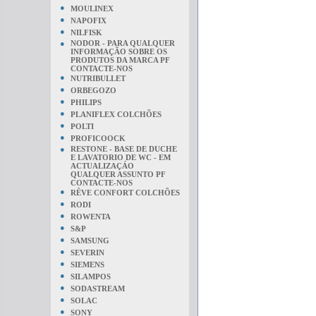
●
MOULINEX
●
NAPOFIX
●
NILFISK
●
NODOR - PARA QUALQUER
INFORMAÇÃO SOBRE OS
PRODUTOS DA MARCA PF
CONTACTE-NOS
●
NUTRIBULLET
●
ORBEGOZO
●
PHILIPS
●
PLANIFLEX COLCHÕES
●
POLTI
●
PROFICOOCK
●
RESTONE - BASE DE DUCHE
E LAVATORIO DE WC - EM
ACTUALIZAÇÁO
QUALQUER ASSUNTO PF
CONTACTE-NOS
●
RÊVE CONFORT COLCHÕES
●
RODI
●
ROWENTA
●
S&P
●
SAMSUNG
●
SEVERIN
●
SIEMENS
●
SILAMPOS
●
SODASTREAM
●
SOLAC
●
SONY