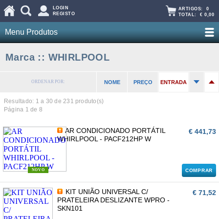
LOGIN
ARTIGOS:
0
REGISTO
TOTAL:
€ 0,00
Menu Produtos
Marca :: WHIRLPOOL
ORDENAR POR:
NOME
PREÇO
ENTRADA
Resultado: 1 a
30
de 231 produto(s)
Página 1 de 8
AR CONDICIONADO PORTÁTIL
€ 441,73
WHIRLPOOL - PACF212HP W
NOVO
COMPRAR
KIT UNIÃO UNIVERSAL C/
€ 71,52
PRATELEIRA DESLIZANTE WPRO -
SKN101