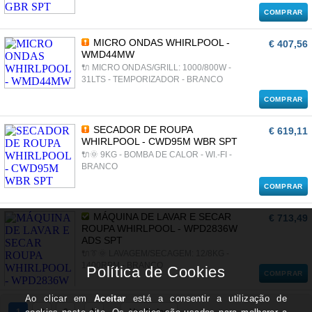
COMPRAR
MICRO ONDAS WHIRLPOOL -
€ 407,56
WMD44MW
🔌 MICRO ONDAS/GRILL: 1000/800W -
31LTS - TEMPORIZADOR - BRANCO
COMPRAR
SECADOR DE ROUPA
€ 619,11
WHIRLPOOL - CWD95M WBR SPT
🔌🌞 9KG - BOMBA DE CALOR - WI.-FI -
BRANCO
COMPRAR
MÁQUINA DE LAVAR E SECAR
€ 713,49
ROUPA WHIRLPOOL - WPD2836W
ADS SPT
🔌👔🌞 LAVAGEM/SECAGEM: 12/8KG -
1400RPM - BRANCO
COMPRAR