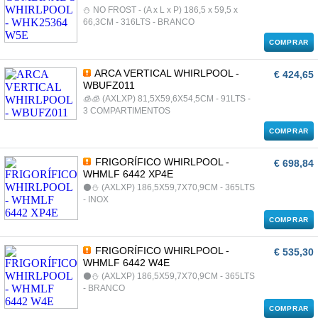
⛄ NO FROST - (A x L x P) 186,5 x 59,5 x
66,3CM - 316LTS - BRANCO
COMPRAR
ARCA VERTICAL WHIRLPOOL -
€ 424,65
WBUFZ011
🧊🧊 (AXLXP) 81,5X59,6X54,5CM - 91LTS -
3 COMPARTIMENTOS
COMPRAR
FRIGORÍFICO WHIRLPOOL -
€ 698,84
WHMLF 6442 XP4E
⚫⛄ (AXLXP) 186,5X59,7X70,9CM - 365LTS
- INOX
COMPRAR
FRIGORÍFICO WHIRLPOOL -
€ 535,30
WHMLF 6442 W4E
⚫⛄ (AXLXP) 186,5X59,7X70,9CM - 365LTS
- BRANCO
COMPRAR