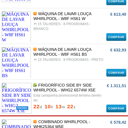
COMPRAR
MÁQUINA DE LAVAR LOUÇA
€ 613,40
WHIRLPOOL - W8F HS61 W
🍴 15 TALHERES - 8 PROGRAMAS -
BRANCO
COMPRAR
MÁQUINA DE LAVAR LOUÇA
€ 632,93
WHIRLPOOL - W8F HS61 BS
🍴 15 TALHERES - 8 PROGRAMAS - PRETO
COMPRAR
FRIGORÍFICO SIDE BY SIDE
€ 1.311,51
WHIRLPOOL - WHG2 6574W X5E
Esta campanha promocional termina dentro
de:
22
10
13
22
d
h
m
s
PROMO
COMPRAR
COMBINADO WHIRLPOOL -
€ 578,42
WHK25364 W5E