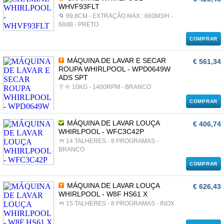
WHVF93FLT
🌀 89,8CM - EXTRAÇÃO MÁX.: 660M3/H -
68dB - PRETO
COMPRAR
MÁQUINA DE LAVAR E SECAR
€ 561,34
ROUPA WHIRLPOOL - WPD0649W
ADS SPT
👔🌞 10KG - 1400RPM - BRANCO
COMPRAR
MÁQUINA DE LAVAR LOUÇA
€ 406,74
WHIRLPOOL - WFC3C42P
🍴 14 TALHERES - 8 PROGRAMAS -
BRANCO
COMPRAR
MÁQUINA DE LAVAR LOUÇA
€ 626,43
WHIRLPOOL - W8F HS61 X
🍴 15 TALHERES - 8 PROGRAMAS - INOX