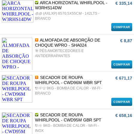
ARCA HORIZONTAL WHIRLPOOL -
€ 335,14
W3RHS14DW
🧊🧊 (AXLXP) 8570,5X55CM - 142LTS -
BRANCO
COMPRAR
ALMOFADA DE ABSORÇÃO DE
€ 8,87
CHOQUE WPRO - SHA024
🎯 PÉS AMORTECEDORES E
ANTIDERRAPANTES
COMPRAR
SECADOR DE ROUPA
€ 671,17
WHIRLPOOL - CWD96M WBR SPT
🔌🌞👕 9KG - BOMBA DE CALOR - WI-FI -
BRANCO
COMPRAR
SECADOR DE ROUPA
€ 658,16
WHIRLPOOL - CWD95M GBR SPT
🔌🌞 9KG - BOMBA DE CALOR - WI-FI -
INOX