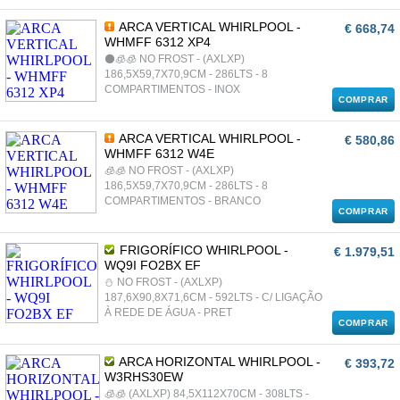
ARCA VERTICAL WHIRLPOOL -
€ 668,74
WHMFF 6312 XP4
⚫🧊🧊 NO FROST - (AXLXP)
186,5X59,7X70,9CM - 286LTS - 8
COMPARTIMENTOS - INOX
COMPRAR
ARCA VERTICAL WHIRLPOOL -
€ 580,86
WHMFF 6312 W4E
🧊🧊 NO FROST - (AXLXP)
186,5X59,7X70,9CM - 286LTS - 8
COMPARTIMENTOS - BRANCO
COMPRAR
FRIGORÍFICO WHIRLPOOL -
€ 1.979,51
WQ9I FO2BX EF
⛄ NO FROST - (AXLXP)
187,6X90,8X71,6CM - 592LTS - C/ LIGAÇÃO
À REDE DE ÁGUA - PRET
COMPRAR
ARCA HORIZONTAL WHIRLPOOL -
€ 393,72
W3RHS30EW
🧊🧊 (AXLXP) 84,5X112X70CM - 308LTS -