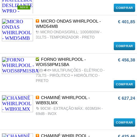
NOVO
COMPRAR
MICRO ONDAS WHIRLPOOL -
€ 401,85
WMD54MB
🔌 MICRO ONDAS/GRILL: 1000/800W -
31LTS - TEMPORIZADOR - PRETO
COMPRAR
FORNO WHIRLPOOL -
€ 456,38
WOI5S8PM1SBA
🔌🎂🥩🐟 MULTIFUNÇÕES - ELÉTRICO -
73LTS - PIRÓLITICO + HIDRÓLITICO -
PRETO
COMPRAR
CHAMINÉ WHIRLPOOL -
€ 627,24
WIB93LMX
🌀 90CM - EXTRAÇÃO MÁX.: 603M3/H -
69dB - INOX
COMPRAR
CHAMINÉ WHIRLPOOL -
€ 425,46