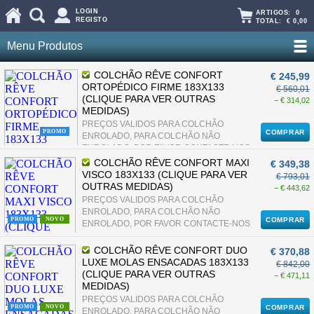
LOGIN
ARTIGOS:
0
REGISTO
TOTAL:
€ 0,00
Menu Produtos
COLCHÃO RÊVE CONFORT
€ 245,99
ORTOPÉDICO FIRME 183X133
€ 560,01
(CLIQUE PARA VER OUTRAS
− € 314,02
MEDIDAS)
PREÇOS VALIDOS PARA COLCHÃO
PROMO
COMPRAR
ENROLADO, PARA COLCHÃO NÃO
ENROLADO, POR FAVOR CONTACTE-NOS
COLCHÃO RÊVE CONFORT MAXI
€ 349,38
VISCO 183X133 (CLIQUE PARA VER
€ 793,01
OUTRAS MEDIDAS)
− € 443,62
PREÇOS VALIDOS PARA COLCHÃO
ENROLADO, PARA COLCHÃO NÃO
PROMO
NOVO
COMPRAR
ENROLADO, POR FAVOR CONTACTE-NOS
COLCHÃO RÊVE CONFORT DUO
€ 370,88
LUXE MOLAS ENSACADAS 183X133
€ 842,00
(CLIQUE PARA VER OUTRAS
− € 471,11
MEDIDAS)
PREÇOS VALIDOS PARA COLCHÃO
PROMO
NOVO
COMPRAR
ENROLADO, PARA COLCHÃO NÃO