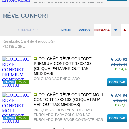
ENROLADO, POR FAVOR CONTACTE-NOS
RÊVE CONFORT
ORDENAR POR:
NOME
PREÇO
ENTRADA
Resultado: 1 a
4
de 4 produto(s)
Página 1 de 1
COLCHÃO RÊVE CONFORT
€ 510,62
PREMIUM CONFORT 183X133
€ 1.105,00
(CLIQUE PARA VER OUTRAS
− € 594,37
MEDIDAS)
COLCHÃO NÃO ENROLADO
PROMO
NOVO
COMPRAR
COLCHÃO RÊVE CONFORT MOLI
€ 374,84
CONFORT 183X133 (CLIQUE PARA
€ 852,00
VER OUTRAS MEDIDAS)
− € 477,15
PREÇOS VALIDOS PARA COLCHÃO
ENROLADO, PARA COLCHÃO NÃO
PROMO
NOVO
COMPRAR
ENROLADO, POR FAVOR CONTACTE-NOS