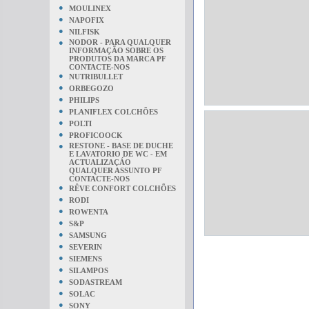
●
MOULINEX
●
NAPOFIX
●
NILFISK
●
NODOR - PARA QUALQUER
INFORMAÇÃO SOBRE OS
PRODUTOS DA MARCA PF
CONTACTE-NOS
●
NUTRIBULLET
●
ORBEGOZO
●
PHILIPS
●
PLANIFLEX COLCHÕES
●
POLTI
●
PROFICOOCK
●
RESTONE - BASE DE DUCHE
E LAVATORIO DE WC - EM
ACTUALIZAÇÁO
QUALQUER ASSUNTO PF
CONTACTE-NOS
●
RÊVE CONFORT COLCHÕES
●
RODI
●
ROWENTA
●
S&P
●
SAMSUNG
●
SEVERIN
●
SIEMENS
●
SILAMPOS
●
SODASTREAM
●
SOLAC
●
SONY