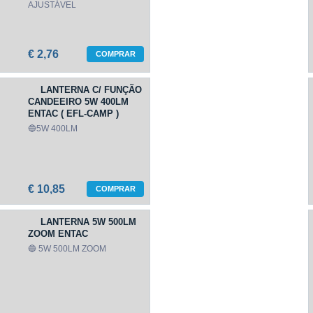
AJUSTÁVEL
€ 2,76
COMPRAR
LANTERNA C/ FUNÇÃO
CANDEEIRO 5W 400LM
ENTAC ( EFL-CAMP )
🔵5W 400LM
€ 10,85
COMPRAR
LANTERNA 5W 500LM
ZOOM ENTAC
🔵 5W 500LM ZOOM