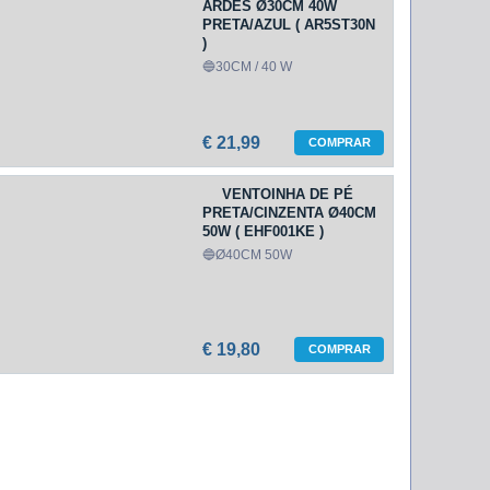
ARDES Ø30CM 40W
PRETA/AZUL ( AR5ST30N
)
🔵30CM / 40 W
€ 21,99
COMPRAR
VENTOINHA DE PÉ
PRETA/CINZENTA Ø40CM
50W ( EHF001KE )
🔵Ø40CM 50W
€ 19,80
COMPRAR