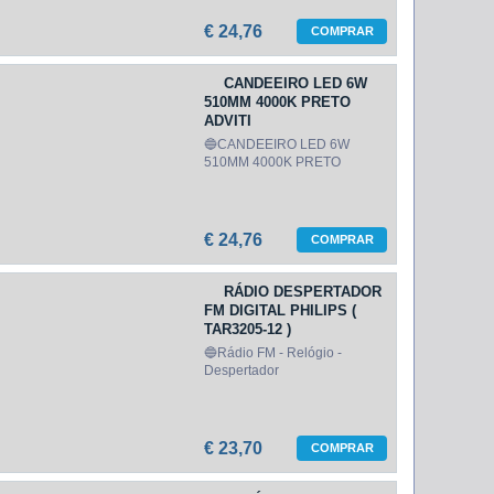
€ 24,76
COMPRAR
CANDEEIRO LED 6W
510MM 4000K PRETO
ADVITI
🔵CANDEEIRO LED 6W
510MM 4000K PRETO
€ 24,76
COMPRAR
RÁDIO DESPERTADOR
FM DIGITAL PHILIPS (
TAR3205-12 )
🔵Rádio FM - Relógio -
Despertador
€ 23,70
COMPRAR