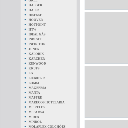
GREE
●
HAEGER
●
HAIER
●
HISENSE
●
HOOVER
●
HOTPOINT
●
HTW
●
IDEAL GÁS
●
INDESIT
●
INFINITON
●
JUNEX
●
KALORIK
●
KARCHER
●
KENWOOD
●
KRUPS
●
LG
●
LIEBHERR
●
LOMM
●
MAGEFESA
●
MANTA
●
MAPFRE
●
MARECOS HOTELARIA
●
MEIRELES
●
MEPAMSA
●
MIDEA
●
MINDOL
●
MOLAFLEX COLCHÕES