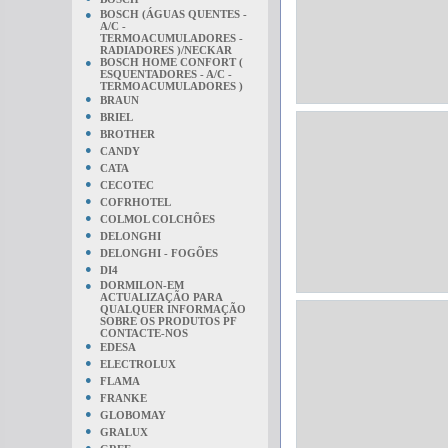
●
BOSCH (ÁGUAS QUENTES -
A/C -
TERMOACUMULADORES -
RADIADORES )/NECKAR
●
BOSCH HOME CONFORT (
ESQUENTADORES - A/C -
TERMOACUMULADORES )
●
BRAUN
●
BRIEL
●
BROTHER
●
CANDY
●
CATA
●
CECOTEC
●
COFRHOTEL
●
COLMOL COLCHÕES
●
DELONGHI
●
DELONGHI - FOGÕES
●
DI4
●
DORMILON-EM
ACTUALIZAÇÃO PARA
QUALQUER INFORMAÇÃO
SOBRE OS PRODUTOS PF
CONTACTE-NOS
●
EDESA
●
ELECTROLUX
●
FLAMA
●
FRANKE
●
GLOBOMAY
●
GRALUX
●