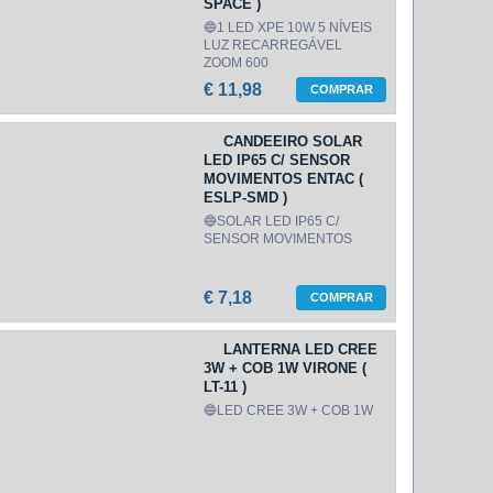
SPACE )
🔵1 LED XPE 10W 5 NÍVEIS
LUZ RECARREGÁVEL
ZOOM 600
€ 11,98
COMPRAR
CANDEEIRO SOLAR
LED IP65 C/ SENSOR
MOVIMENTOS ENTAC (
ESLP-SMD )
🔵SOLAR LED IP65 C/
SENSOR MOVIMENTOS
€ 7,18
COMPRAR
LANTERNA LED CREE
3W + COB 1W VIRONE (
LT-11 )
🔵LED CREE 3W + COB 1W