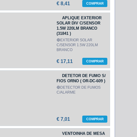
€ 8,41
COMPRAR
APLIQUE EXTERIOR
SOLAR DIV C/SENSOR
1.5W 220LM BRANCO
(31841 )
🔵EXTERIOR SOLAR
C/SENSOR 1.5W 220LM
BRANCO
€ 17,11
COMPRAR
DETETOR DE FUMO S/
FIOS ORNO ( OR-DC-609 )
🔵DETECTOR DE FUMOS
C/ALARME
€ 7,01
COMPRAR
VENTOINHA DE MESA