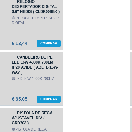
RELÓGIO
DESPERTADOR DIGITAL
0.6" NEDIS ( CLDK008BK )
🔵RELÓGIO DESPERTADOR
DIGITAL
€ 13,44
COMPRAR
CANDEEIRO DE PÉ
LED 16W 4000K 780LM
IP20 AVIDE ( ABLFL-16W-
WAV )
🔵LED 16W 4000K 780LM
€ 65,05
COMPRAR
PISTOLA DE REGA
AJUSTÁVEL DIV (
GRD362 )
🔵PISTOLA DE REGA