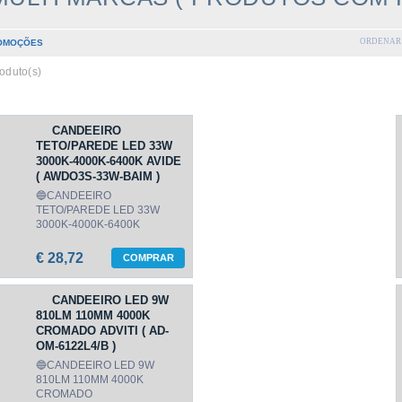
ORDENAR 
OMOÇÕES
oduto(s)
CANDEEIRO
TETO/PAREDE LED 33W
3000K-4000K-6400K AVIDE
( AWDO3S-33W-BAIM )
🔵CANDEEIRO
TETO/PAREDE LED 33W
3000K-4000K-6400K
€ 28,72
COMPRAR
CANDEEIRO LED 9W
810LM 110MM 4000K
CROMADO ADVITI ( AD-
OM-6122L4/B )
🔵CANDEEIRO LED 9W
810LM 110MM 4000K
CROMADO