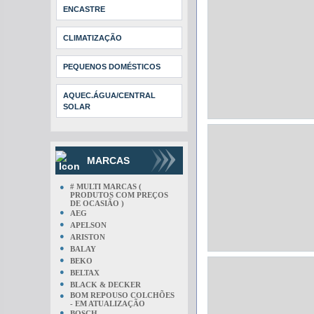
ENCASTRE
CLIMATIZAÇÃO
PEQUENOS DOMÉSTICOS
AQUEC.ÁGUA/CENTRAL
SOLAR
MARCAS
●
# MULTI MARCAS (
PRODUTOS COM PREÇOS
DE OCASIÃO )
●
AEG
●
APELSON
●
ARISTON
●
BALAY
●
BEKO
●
BELTAX
●
BLACK & DECKER
●
BOM REPOUSO COLCHÕES
- EM ATUALIZAÇÃO
●
BOSCH