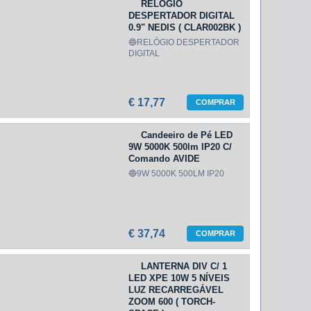
RELÓGIO
DESPERTADOR DIGITAL
0.9" NEDIS ( CLAR002BK )
🔵RELÓGIO DESPERTADOR
DIGITAL
€ 17,77
COMPRAR
Candeeiro de Pé LED
9W 5000K 500lm IP20 C/
Comando AVIDE
🔵9W 5000K 500LM IP20
€ 37,74
COMPRAR
LANTERNA DIV C/ 1
LED XPE 10W 5 NÍVEIS
LUZ RECARREGÁVEL
ZOOM 600 ( TORCH-