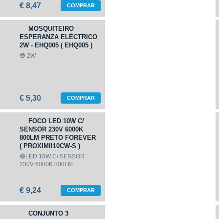
€ 8,47
COMPRAR
MOSQUITEIRO
ESPERANZA ELÉCTRICO
2W - EHQ005 ( EHQ005 )
🔵 2W
€ 5,30
COMPRAR
FOCO LED 10W C/
SENSOR 230V 6000K
800LM PRETO FOREVER
( PROXIMII10CW-S )
🔵LED 10W C/ SENSOR
230V 6000K 800LM
€ 9,24
COMPRAR
CONJUNTO 3