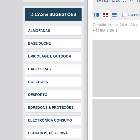
DICAS & SUGESTÕES
SÓ PR
Resultado: 1 a
26
de 26 pr
Página 1 de 1
ALMOFADAS
BASE DUCHE
BRICOLAGE E OUTDOOR
CABECEIRAS
COLCHÕES
DESPORTO
EDREDONS & PROTEÇÕES
ELECTRÓNICA CONSUMO
ESTRADOS, PÉS E DIVÃ